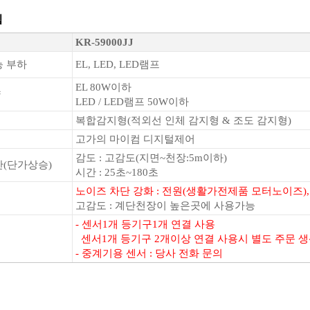
입
KR-59000JJ
능 부하
EL, LED, LED램프
EL 80W이하
량
LED / LED램프 50W이하
식
복합감지형(적외선 인체 감지형 & 조도 감지형)
식
고가의 마이컴 디지털제어
감도 : 고감도(지면~천장:5m이하)
산(단가상승)
시간 : 25초~180초
노이즈 차단 강화 : 전원(생활가전제품 모터노이즈)
고감도 : 계단천장이 높은곳에 사용가능
- 센서1개 등기구1개 연결 사용
센서1개 등기구 2개이상 연결 사용시 별도 주문 
- 중계기용 센서 : 당사 전화 문의