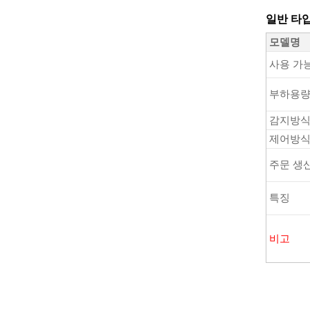
일반 타
모델명
사용 가
부하용
감지방
제어방
주문 생
특징
비고