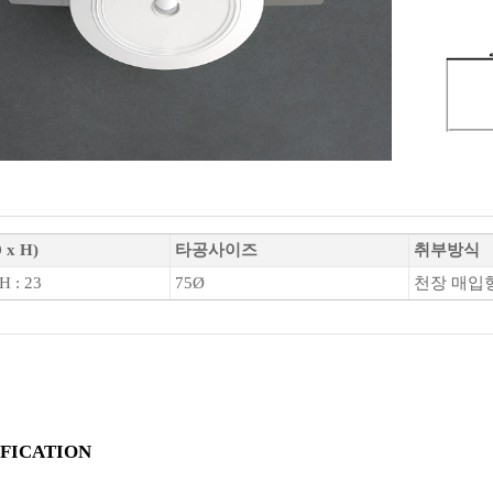
x H)
타공사이즈
취부방식
H : 23
75Ø
천장 매입
IFICATION