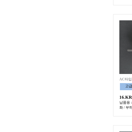
AC타입
고
16.K
납품용 
화 / 부