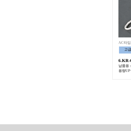
AC타입
고
6.KR
납품용 
용량UP