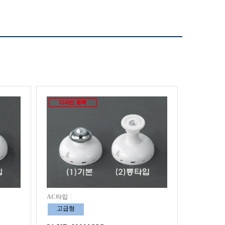
AC타입
고급형