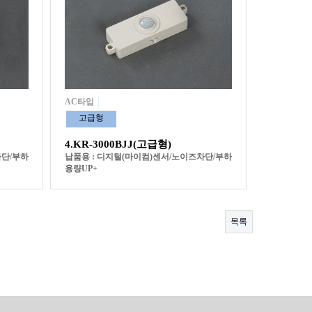
AC타입
고급형
4.KR-3000BJJ(고급형)
차단/부하
납품용 : 디지털(마이컴)센서/노이즈차단/부하
용량UP+
목록