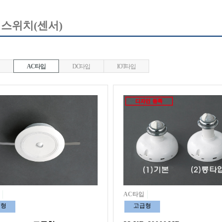
스위치(센서)
AC타입
DC타입
IOT타입
AC타입
급형
고급형