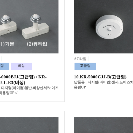
AC타입
급형
비상
고급형
-6000BJJ(고급형) / KR-
10.KR-5000CJJ-B(고급형)
J-L-E3(비상)
납품용 : 디지털(마이컴)센서/노이즈
용량UP+
: 디지털(마이컴)일반,비상센서/노이즈
하용량UP+/