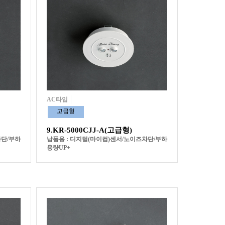
AC타입
고급형
9.KR-5000CJJ-A(고급형)
차단/부하
납품용 : 디지털(마이컴)센서/노이즈차단/부하
용량UP+