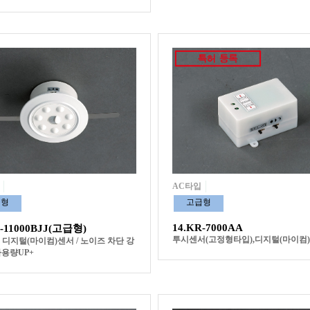
AC타입
급형
고급형
14.KR-7000AA
R-11000BJJ(고급형)
투시센서(고정형타입),디지털(마이컴
: 디지털(마이컴)센서 / 노이즈 차단 강
하용량UP+