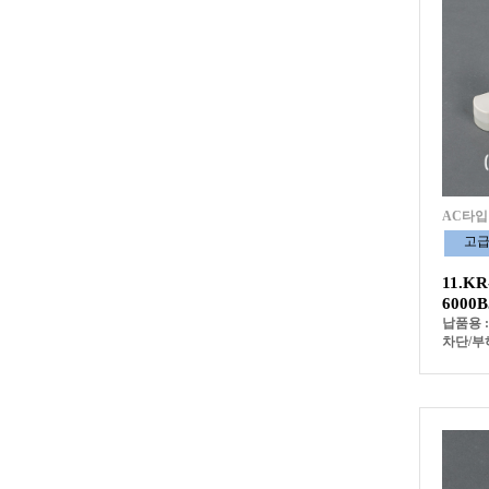
AC타입
고
11.KR
6000B
납품용 
차단/부