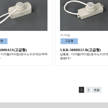
AC타입
급형
고급형
-6000AJJ(고급형)
5.KR-3000DJJ-B(고급형)
: 디지털(마이컴)센서/노이즈차단/부하
납품용 : 디지털(마이컴)센서/노이즈
+
용량UP+
1
2
맨끝