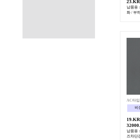
23.K
납품용 
화 / 부
AC타입
비
19.KR
3200
납품용 
즈차단강