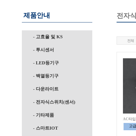
제품안내
전자식
- 고효율 및 KS
전체
- 투시센서
- LED등기구
- 백열등기구
- 다운라이트
- 전자식스위치(센서)
- 기타제품
AC타입
고
- 스마트IOT