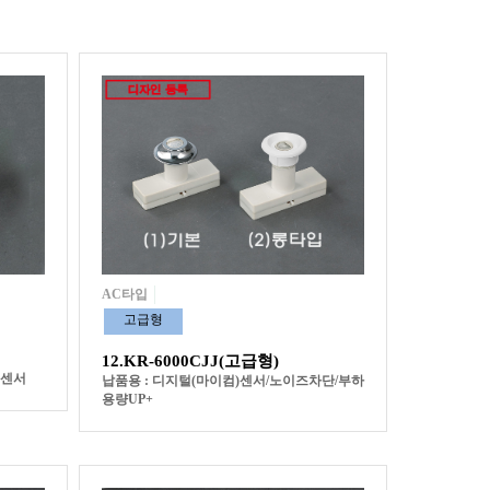
AC타입
고급형
12.KR-6000CJJ(고급형)
)센서
납품용 : 디지털(마이컴)센서/노이즈차단/부하
용량UP+